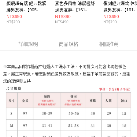
顯瘦超有感 經典鬆緊
素色多風格 涼感極舒
復刻經典爆款 休
腰男友褲-【905-
適男友褲-【161-
適男友褲-【161-
5012】
9277】
6855】
NT$690
NT$390
NT$690
NT$790
NT$490
NT$790
詳細說明
商品規格
相關推薦
※本商品因製作過程中經過人工洗水工法，不同批次可能會出現輕微色
差，屬正常現象。若您對顏色差異較為敏感，建議下單前請您斟酌，感謝
您的理解與支持