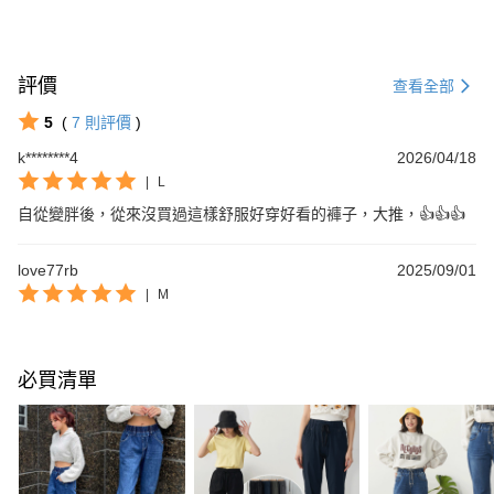
評價
查看全部
5
(
7
則評價
)
k********4
2026/04/18
|
L
自從變胖後，從來沒買過這樣舒服好穿好看的褲子，大推，👍👍👍
love77rb
2025/09/01
|
M
必買清單