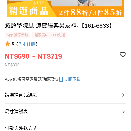
減齡學院風 涼感經典男友褲-【161-6833】
App 獨享活動
超取滿NT$999免運
5
(
7
則評價
)
NT$690 ~ NT$719
NT$890
App 結帳可享專屬活動優惠價
立即下載
請選擇商品選項
尺寸建議表
付款與運送方式