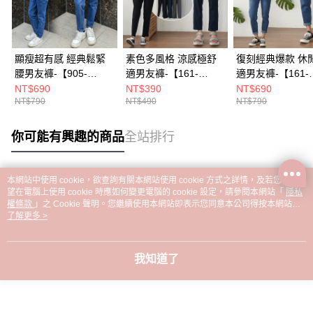
顯瘦超有感 經典鬆緊
素色多風格 涼感極舒
復刻經典爆款 休
腰男友褲-【905-
適男友褲-【161-
適男友褲-【161-
5012】
9277】
6855】
NT$690
NT$390
NT$690
NT$790
NT$490
NT$790
你可能有興趣的商品
全站排行
本網站中使用 cookie，欲查詢有關本網站使用 cookie 方式之詳情，及若您不希
熱門標籤
望在電腦上使用 cookie 時應如何變更電腦的 cookie 設定，請參閱本網站「
隱私
權條款
」之 Cookie 聲明。您繼續使用本網站即表示您同意本公司得按本網站使
用條款之 Cookie 聲明使用 cookie。
了解更多 >
我知道了