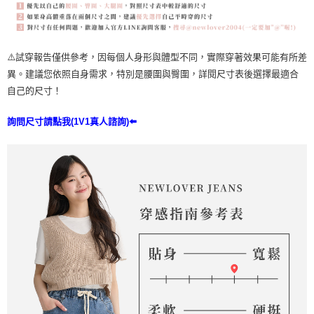
⚠️試穿報告僅供參考，因每個人身形與體型不同，實際穿著效果可能有所差
異。建議您依照自身需求，特別是腰圍與臀圍，詳閱尺寸表後選擇最適合
自己的尺寸！
詢問尺寸請點我(1V1真人諮詢)⬅️