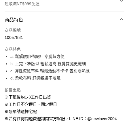
超取滿NT$999免運
付款方式
商品特色
信用卡一次付款
商品編號
超商取貨付款
10057881
LINE Pay
商品特色
ATM付款
a. 鬆緊腰綁帶設計 穿脫超方便
b. 上寬下窄版型 輕鬆遮肉 視覺雙腿更纖細
貨到付款
c. 彈性涼感布料 輕鬆活動不卡卡 告別悶熱感
d. 柔軟布料 舒適親膚不咬肌
運送方式
貨到付款
銷售重點
每筆NT$60，滿NT$999(含以上)免運費
※下單後約1-3工作日出貨
※工作日不含假日、國定假日
全家(信用卡、多元支付)
※急單請選擇宅配
每筆NT$60，滿NT$999(含以上)免運費
※若有任何問題歡迎詢問官方客服，LINE ID：@newlover2004
7-11(貨到付款)