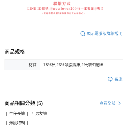
顯示電腦版詳細說明
商品規格
材質
75%棉,23%聚脂纖維,2%彈性纖維
客服
商品相關分類 (5)
查看全部
❙ 牛仔長褲 ❙
男友褲
❙ 薄感特輯 ❙