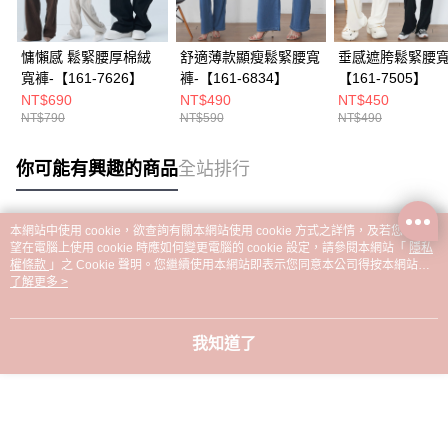
慵懶感 鬆緊腰厚棉絨
舒適薄款顯瘦鬆緊腰寬
垂感遮胯鬆緊腰寬
寬褲-【161-7626】
褲-【161-6834】
【161-7505】
NT$690
NT$490
NT$450
NT$790
NT$590
NT$490
你可能有興趣的商品
全站排行
本網站中使用 cookie，欲查詢有關本網站使用 cookie 方式之詳情，及若您不希
熱門標籤
望在電腦上使用 cookie 時應如何變更電腦的 cookie 設定，請參閱本網站「
隱私
權條款
」之 Cookie 聲明。您繼續使用本網站即表示您同意本公司得按本網站使
用條款之 Cookie 聲明使用 cookie。
了解更多 >
我知道了