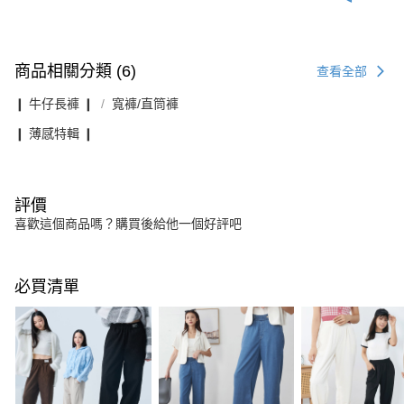
商品相關分類 (6)
查看全部
❙ 牛仔長褲 ❙
寬褲/直筒褲
❙ 薄感特輯 ❙
評價
喜歡這個商品嗎？購買後給他一個好評吧
必買清單