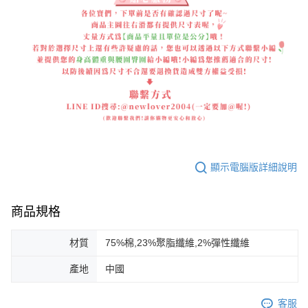
顯示電腦版詳細說明
商品規格
材質
75%棉,23%聚脂纖維,2%彈性纖維
產地
中國
客服