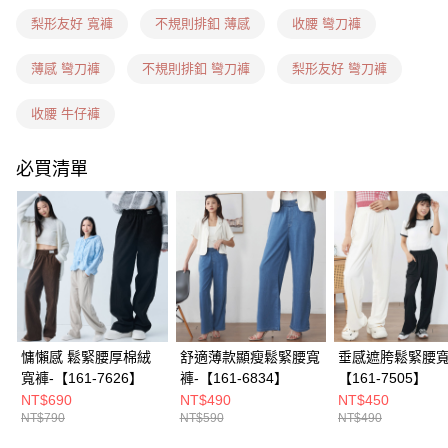
每筆NT$60，滿NT$1,599(含以上)免運費
梨形友好 寬褲
不規則排釦 薄感
收腰 彎刀褲
7-11隔日到貨(信用卡、多元支付)
每筆NT$100，滿NT$1,899(含以上)免運費
薄感 彎刀褲
不規則排釦 彎刀褲
梨形友好 彎刀褲
新竹物流(信用卡、多元支付)
收腰 牛仔褲
每筆NT$100，滿NT$1,899(含以上)免運費
必買清單
宅配(貨到付款)
每筆NT$100，滿NT$1,899(含以上)免運費
慵懶感 鬆緊腰厚棉絨
舒適薄款顯瘦鬆緊腰寬
垂感遮胯鬆緊腰寬
寬褲-【161-7626】
褲-【161-6834】
【161-7505】
NT$690
NT$490
NT$450
NT$790
NT$590
NT$490