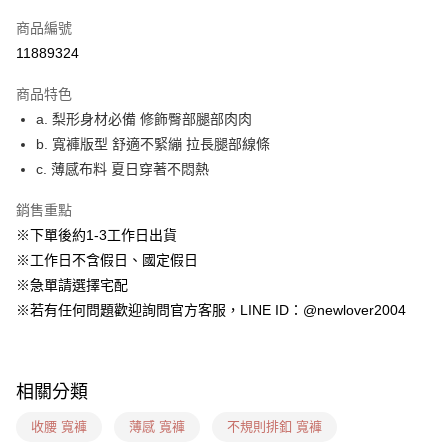
信用卡一次付款
商品編號
超商取貨付款
11889324
LINE Pay
商品特色
ATM付款
a. 梨形身材必備 修飾臀部腿部肉肉
b. 寬褲版型 舒適不緊繃 拉長腿部線條
貨到付款
c. 薄感布料 夏日穿著不悶熱
運送方式
銷售重點
貨到付款
※下單後約1-3工作日出貨
每筆NT$60，滿NT$1,599(含以上)免運費
※工作日不含假日、國定假日
※急單請選擇宅配
全家(信用卡、多元支付)
※若有任何問題歡迎詢問官方客服，LINE ID：@newlover2004
每筆NT$60，滿NT$1,599(含以上)免運費
7-11(貨到付款)
每筆NT$60，滿NT$1,599(含以上)免運費
相關分類
7-11(信用卡、多元支付)
收腰 寬褲
薄感 寬褲
不規則排釦 寬褲